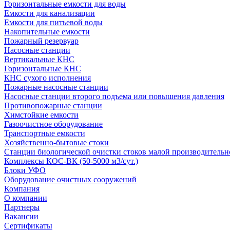
Горизонтальные емкости для воды
Емкости для канализации
Емкости для питьевой воды
Накопительные емкости
Пожарный резервуар
Насосные станции
Вертикальные КНС
Горизонтальные КНС
КНС сухого исполнения
Пожарные насосные станции
Насосные cтанции второго подъема или повышения давления
Противопожарные станции
Химстойкие емкости
Газоочистное оборудование
Транспортные емкости
Хозяйственно-бытовые стоки
Станции биологической очистки стоков малой производительно
Комплексы КОС-ВК (50-5000 м3/сут.)
Блоки УФО
Оборудование очистных сооружений
Компания
О компании
Партнеры
Вакансии
Сертификаты